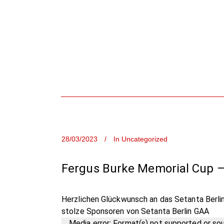
28/03/2023
In
Uncategorized
Fergus Burke Memorial Cup – 
Herzlichen Glückwunsch an das Setanta Berli
stolze Sponsoren von Setanta Berlin GAA
Video-
Media error: Format(s) not supported or so