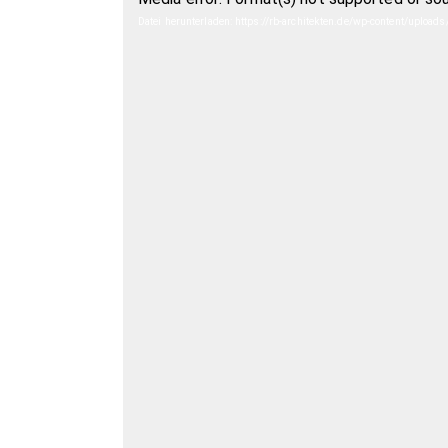
Player
Datei herunterladen: https://rb-architekten.de/wp-content/up