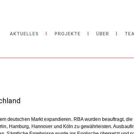
AKTUELLES
PROJEKTE
ÜBER
TE
chland
 dem deutschen Markt expandieren. RBA wurden beauftragt, di
lin, Hamburg, Hannover und Köln zu gewährleisten. Ausbaufir
en. Sämtliche Ergebnisse wurde ins Englische übersetzt und nac